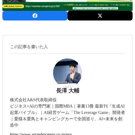
この記事を書いた人
長澤 大輔
株式会社A&S代表取締役
ビジネス×AIの専門家｜国際MBA｜著書13冊 最新刊『生成AI
起業バイブル』｜AI経営ゲーム「The Leverage Game」開発者
｜愛猫＆愛鳥とキャンピングカーで全国巡り、AI×未来を創
造中
https://www.artandstrategy.co.jp/pro