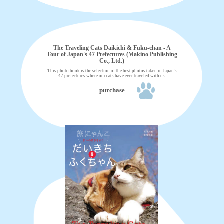
The Traveling Cats Daikichi & Fuku-chan - A
Tour of Japan's 47 Prefectures (Makino Publishing
Co., Ltd.)
This photo book is the selection of the best photos taken in Japan's
47 prefectures where our cats have ever traveled with us.
purchase