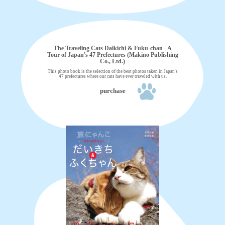
The Traveling Cats Daikichi & Fuku-chan - A
Tour of Japan's 47 Prefectures (Makino Publishing
Co., Ltd.)
This photo book is the selection of the best photos taken in Japan's
47 prefectures where our cats have ever traveled with us.
purchase