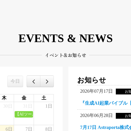
EVENTS & NEWS
イベント&お知らせ
お知らせ
今日
2026年07月17日
お
木
金
土
『生成AI起業バイブル
30日
31日
1日
アカデミー】受講生交流会
【AIツール実践】生成AIとPhotoshop＆Illustratorを使
2026年06月28日
お
6日
7日
8日