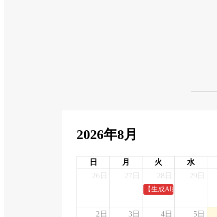
2026年8月
日
月
火
水
26日
27日
28日
29日
【生成AI経営マスター
2日
3日
4日
5日