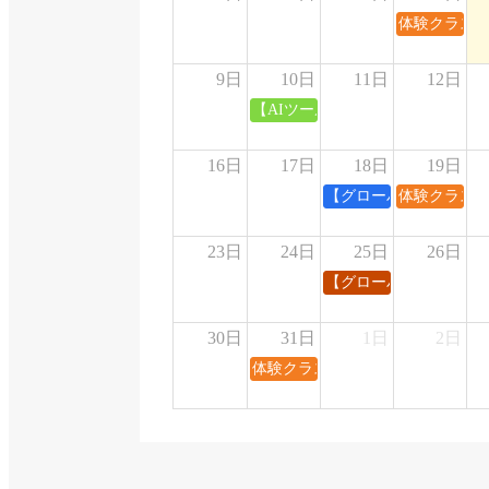
体験クラス
9日
10日
11日
12日
【AIツール】AIエージェントでは
16日
17日
18日
19日
【グローバル】学生2人
体験クラス
23日
24日
25日
26日
【グローバル】高島先生
30日
31日
1日
2日
体験クラス③