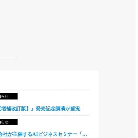
知らせ
【増補改訂版】』発売記念講演が盛況
ってプロ好みのデザインを仕上げる方法
知らせ
7月17日 Astraporta株式会社が主催するAIビジネスセミナー「AI経営革命2026」で基調講演します