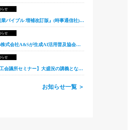
知らせ
【開催決定】『生成AI起業バイブル 増補改訂版』(時事通信社) 出版記念講演
知らせ
当アカデミー運営会社の株式会社A&Sが生成AI活用普及協会（GUGA）の公認アンバサダーに就任
知らせ
【5月22日（金） 諏訪商工会議所セミナー】大盛況の講義となりました
お知らせ一覧 ＞