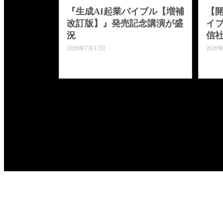
『生成AI起業バイブル【増補
【開
改訂版】』発売記念講演が盛
イブ
況
信社
2026年7月17日
2026