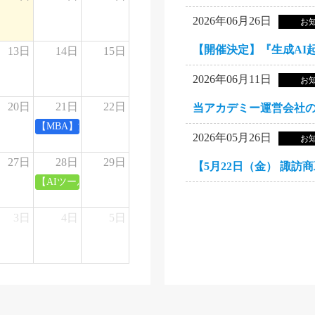
①
2026年06月26日
お
13日
14日
15日
できないことを知る~AI検索最適化（AIO）って有効なの？
2026年06月11日
お
20日
21日
22日
が5か月で大手と組めた理由
②
【MBA】渡邊雅司 弁護士 EU AI法
2026年05月26日
お
27日
28日
29日
 特別講義
【AIツール実践】AIでゲームを制作し集客する方法
3日
4日
5日