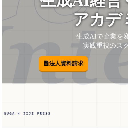
生成AI経
アカデ
生成AIで企業を
実践重視のス
法人資料請求